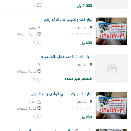
2,000
﷼
0
خدمات
نجار فك وتركيب حي الرائد رقم
المدونة
الرياض
حمزه
إتصل بنا
قبل 3 سنوات
400
﷼
0
اتفاقية الاستخدام
شراء الاثاث المستعمل بالقادسيه
الشروط & السياسات
الرياض
تسجيل دخول
قبل 3 سنوات
التسجيل في الموقع
السعر غير محدد
0
نجار فك وتركيب حي الوادي رقم الجوال
الرياض
حمزه
قبل 3 سنوات
250
﷼
0