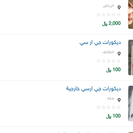
الرياض
2,000
﷼
ديكورات جي ار سي
الطائف
100
﷼
ديكورات جي ارسي خارجية
مكة
100
﷼