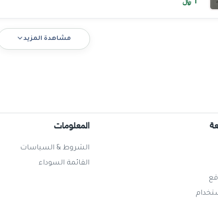
1
﷼
مشاهدة المزيد
عة
المعلومات
الشروط & السياسات
القائمة السوداء
قع
ستخدام