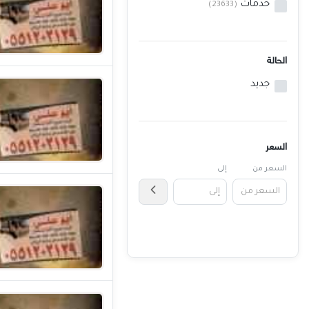
خدمات
(23633)
خدمات
المدونة
الحالة
إتصل بنا
جديد
اتفاقية الاستخدام
الشروط & السياسات
السعر
تسجيل دخول
السعر من
إلى
التسجيل في الموقع