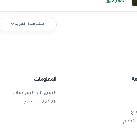
2,000
﷼
مشاهدة المزيد
عة
المعلومات
الشروط & السياسات
القائمة السوداء
قع
ستخدام