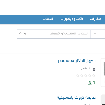
عقارات
أثاث وديكورات
خدمات
( جهاز الانذار paradox
الرياض
1
﷼
طابعة كروت بلاستيكية