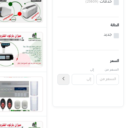
خدمات
(23609)
خدمات
المدونة
الحالة
إتصل بنا
جديد
اتفاقية الاستخدام
الشروط & السياسات
السعر
تسجيل دخول
السعر من
إلى
التسجيل في الموقع