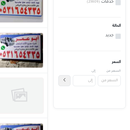
خدمات
(23609)
خدمات
المدونة
الحالة
إتصل بنا
جديد
اتفاقية الاستخدام
الشروط & السياسات
السعر
تسجيل دخول
السعر من
إلى
التسجيل في الموقع