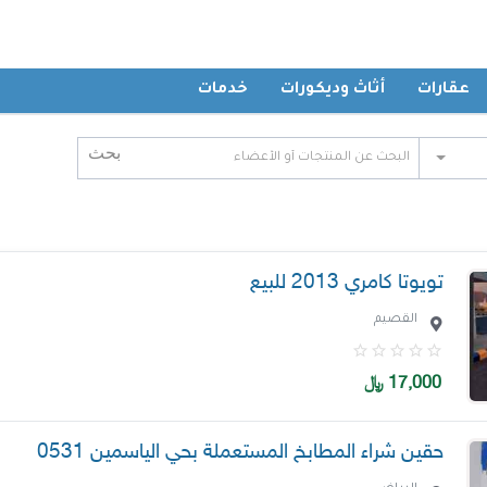
عقارات
أثاث وديكورات
خدمات
تويوتا كامري 2013 للبيع
القصيم
17,000
﷼
حقين شراء المطابخ المستعملة بحي الياسمين 0531